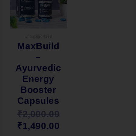
was:
is:
₹2,000.00.
₹1,490.00.
Uncategorized
MaxBuild
–
Ayurvedic
Energy
Booster
Capsules
₹
2,000.00
₹
1,490.00