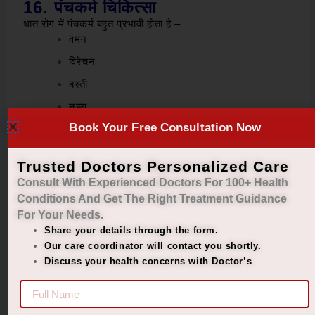
16. पंचकर्म चिकित्सा
धात रोग में पंचकर्म बहुत प्रभावी होता है –
वमन
विरेचन
बस्ती
नस्य
Book Your Free Consultation Now
यह शरीर को अंदर से शुद्ध करता है।
17. औषधीय उपचार (Herbal
Trusted Doctors Personalized Care
Remedies)
प्रमुख औषधियां –
Consult With Experienced Doctors For 100+ Health
Conditions And Get The Right
Treatment Guidance
अश्वगंधा –
शक्ति बढ़ाने के लिए
For Your Needs.
शिलाजीत –
ऊर्जा के लिए
Share your details through the form.
सफेद मुसली –
शुक्रवर्धक
Our care coordinator will contact you shortly.
Discuss your health concerns with Doctor’s
गोक्षुर –
मूत्र संबंधी रोगों के लिए
कौंच बीज –
पुरुष शक्ति के लिए