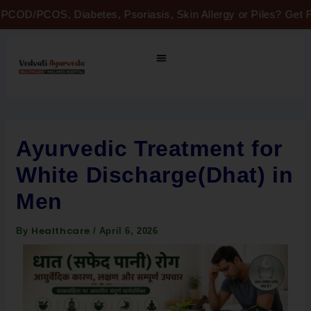
Skip
COD/PCOS, Diabetes, Psoriasis, Skin Allergy or Piles? Get FR
to
content
Ayurvedic Treatment for
White Discharge(Dhat) in
Men
Healthcare
By
/
April 6, 2026