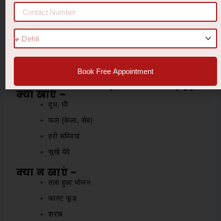
18. घरेलू उपचार (Home Remedies)
दूध + शहद
आंवला चूर्ण
खजूर और दूध
बादाम और मिश्री
Book Free Appointment
19. आहार चिकित्सा (Diet Therapy)
क्या खाएं –
दूध, घी
फल (केला, सेब)
हरी सब्जियां
सूखे मेवे
क्या न खाएं –
तला हुआ भोजन
फास्ट फूड
शराब