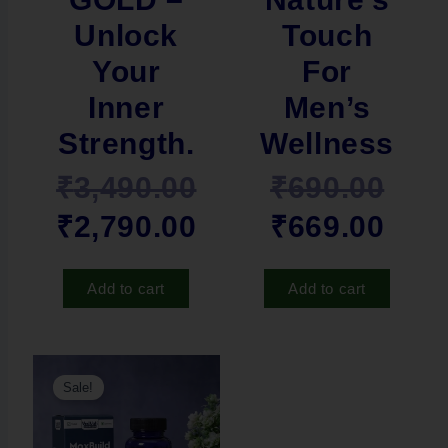
Unlock
Touch
Your
For
Inner
Men’s
Strength.
Wellness
₹
3,490.00
₹
690.00
₹
2,790.00
₹
669.00
Add to cart
Add to cart
Original
Current
Sale!
price
price