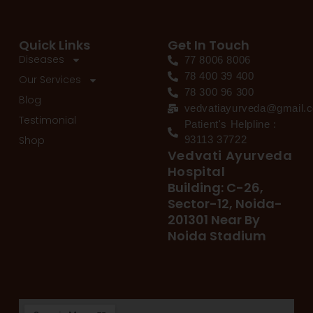
Quick Links
Get In Touch
Diseases
77 8006 8006
78 400 39 400
Our Services
78 300 96 300
Blog
vedvatiayurveda@gmail.
Testimonial
Patient's Helpline :
Shop
93113 37722
Vedvati Ayurveda
Hospital
Building: C-26,
Sector-12, Noida-
201301 Near By
Noida Stadium