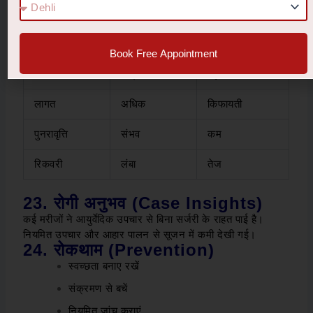
पहलू
सर्जरी
आयुर्वेद
तरीका
ऑपरेशन
प्राकृतिक
Book Free Appointment
जोखिम
संक्रमण
न्यूनतम
लागत
अधिक
किफायती
पुनरावृत्ति
संभव
कम
रिकवरी
लंबा
तेज
23. रोगी अनुभव (Case Insights)
कई मरीजों ने आयुर्वेदिक उपचार से बिना सर्जरी के राहत पाई है।
नियमित उपचार और आहार पालन से सूजन में कमी देखी गई।
24. रोकथाम (Prevention)
स्वच्छता बनाए रखें
संक्रमण से बचें
नियमित जांच कराएं