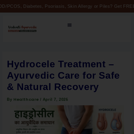
Skip
D/PCOS, Diabetes, Psoriasis, Skin Allergy or Piles? Get FREE 
to
content
Hydrocele Treatment –
Ayurvedic Care for Safe
& Natural Recovery
Healthcare
By
/
April 7, 2026