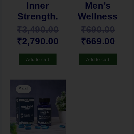
Inner
Men’s
Strength.
Wellness
₹
3,490.00
₹
690.00
₹
2,790.00
₹
669.00
Add to cart
Add to cart
Original
Current
Sale!
price
price
was:
is:
₹2,000.00.
₹1,490.00.