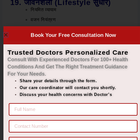
19. जीवनशैली (Lifestyle सुधार)
नियमित व्यायाम
वजन नियंत्रण
तनाव कम करना
Book Your Free Consultation Now
20. योग एवं प्राणायाम
भुजंगासन
Trusted Doctors Personalized Care
Consult With Experienced Doctors For 100+ Health
पवनमुक्तासन
Conditions And Get The Right
Treatment Guidance
अनुलोम-विलोम
For Your Needs.
कपालभाति
Share your details through the form.
Our care coordinator will contact you shortly.
21. हाइड्रोसील में क्या न करें
Discuss your health concerns with Doctor’s
भारी वजन उठाना
लंबे समय तक खड़े रहना
देर तक बैठना
22. सर्जरी बनाम आयुर्वेद (तुलना)